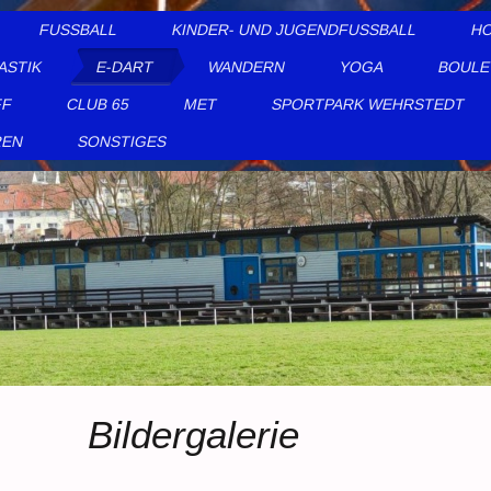
FUSSBALL
KINDER- UND JUGENDFUSSBALL
HO
ASTIK
E-DART
WANDERN
YOGA
BOUL
FF
CLUB 65
MET
SPORTPARK WEHRSTEDT
REN
SONSTIGES
Bildergalerie