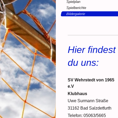
Spielplan
Spielberichte
Bildergalerie
Hier findest
du uns:
SV Wehrstedt von 1965
e.V
Klubhaus
Uwe Surmann Straße
31162 Bad Salzdetfurth
Telefon: 05063/5665